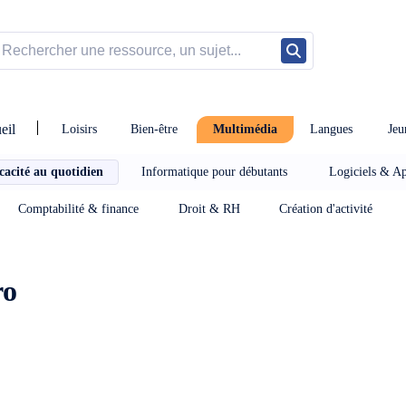
eil
Loisirs
Bien-être
Multimédia
Langues
Jeu
cacité au quotidien
Informatique pour débutants
Logiciels & Ap
Comptabilité & finance
Droit & RH
Création d'activité
ro