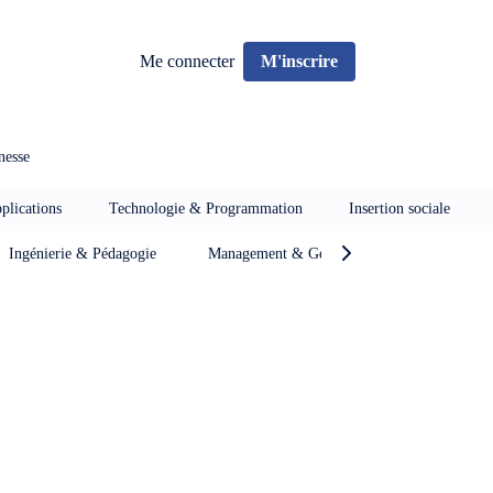
Me connecter
M'inscrire
nesse
plications
Technologie & Programmation
Insertion sociale
Ingénierie & Pédagogie
Management & Gestion de projet
Ma