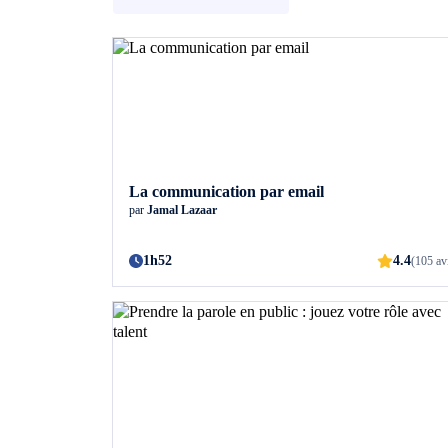
La communication par email
par
Jamal Lazaar
1h52
4.4
(105 av