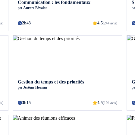
Communication : les fondamentaux
S
par
Aurore Bévalot
p
2h43
4.5
is)
(244 avis)
Gestion du temps et des priorités
G
par
Jérôme Hoarau
p
3h15
4.5
is)
(104 avis)