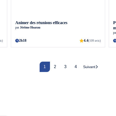
Animer des réunions efficaces
P
par
Jérôme Hoarau
m
p
2h18
4.4
is)
(109 avis)
1
2
3
4
Suivant