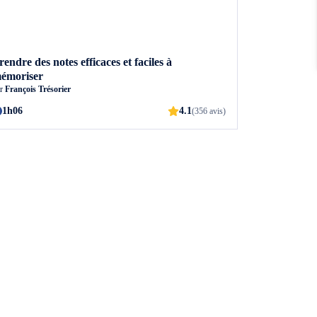
rendre des notes efficaces et faciles à
émoriser
ar
François Trésorier
1h06
4.1
(356 avis)