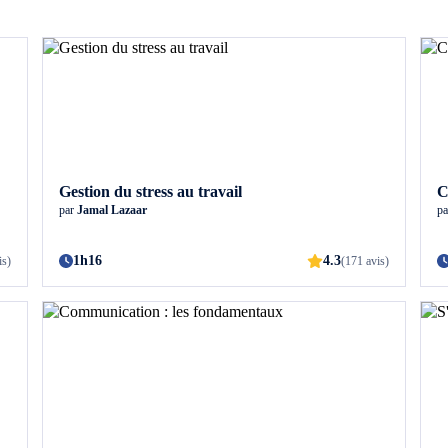
Gestion du stress au travail
C
par
Jamal Lazaar
p
1h16
4.3
is)
(171 avis)