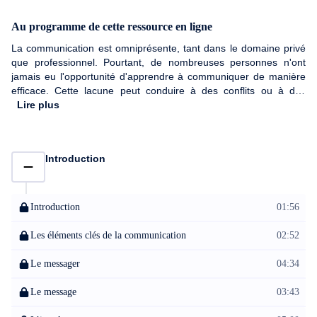
Au programme de cette ressource en ligne
La communication est omniprésente, tant dans le domaine privé
que professionnel. Pourtant, de nombreuses personnes n'ont
jamais eu l'opportunité d'apprendre à communiquer de manière
efficace. Cette lacune peut conduire à des conflits ou à des
obstacles dans leur carrière et vie personnelle. La bonne
Lire plus
nouvelle est qu'adapter son langage pour se faire comprendre
est à la portée de tous, et des techniques éprouvées vous
attendent dans ce programme. Vous n’avez pas besoin de
Introduction
deviner, voici juste quelques compétences que vous allez
acquérir à la fin de cette formation : • Adaptez votre langage à la
personne en face de vous • Exprimez-vous de façon plus claire et
précise • Maîtrisez les bases de l’écoute active • Donnez un
Introduction
01:56
feedback plus efficacement • Formulez vos demandes pour
qu’elles soient acceptées • Communiquez plus efficacement pour
Les éléments clés de la communication
02:52
influencer • Améliorez votre communication écrite • Et bien plus
encore Ce n’est pas un cours théorique : je partage avec vous
Le messager
04:34
des techniques que vous pouvez mettre immédiatement en
application. Tout au long de la formation, vous trouverez des
Le message
03:43
exercices pratiques pour appliquer immédiatement ce que vous