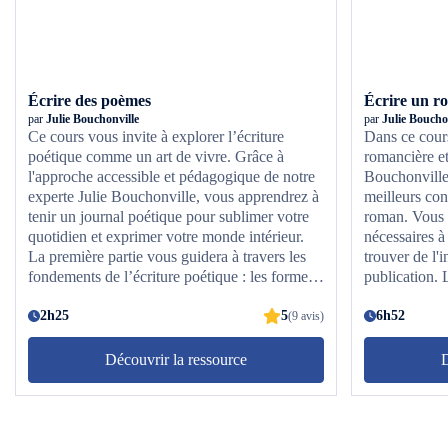
Écrire des poèmes
Écrire un r
par
Julie Bouchonville
par
Julie Boucho
Ce cours vous invite à explorer l’écriture
Dans ce cour
poétique comme un art de vivre. Grâce à
romancière et 
l'approche accessible et pédagogique de notre
Bouchonville.
experte Julie Bouchonville, vous apprendrez à
meilleurs con
tenir un journal poétique pour sublimer votre
roman. Vous a
quotidien et exprimer votre monde intérieur.
nécessaires à
La première partie vous guidera à travers les
trouver de l'i
fondements de l’écriture poétique : les formes,
publication. 
les rythmes ... mais aussi la façon dont la
pitch et la cr
poésie peut devenir un outil d’introspection et
2h25
5
n'auront plus
6h52
(9 avis)
de créativité. Dans la seconde partie, place à
votre histoire
la pratique : vous serez accompagné·e pas à
avec les intri
Découvrir la ressource
D
pas pour stimuler votre imagination, observer
conseils de n
différemment ce qui vous entoure et tisser un
votre manuscr
lien nouveau avec votre écriture dans le but
d'édition. De
d'écrire vos propres textes dans un journal
romans célèbr