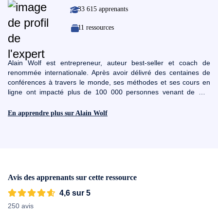
33 615 apprenants
11 ressources
Alain Wolf est entrepreneur, auteur best-seller et coach de
renommée internationale. Après avoir délivré des centaines de
conférences à travers le monde, ses méthodes et ses cours en
ligne ont impacté plus de 100 000 personnes venant de 173
pays. Sa mission est d'identifier les techniques de développement
personnel les plus avancées pour transformer la vie d'une
En apprendre plus sur Alain Wolf
personne le plus rapidement possible. Alain a passé 10 ans a
étudier le développement personnel des USA à l'Australie en
passant par l'Amérique du Sud. Il a eu son master en
management à HEC Lausanne. De plus, il a été formé par les
meilleurs experts au monde en communication, leadership,
management et stratégies du succès.
Avis des apprenants sur cette ressource
4,6 sur 5
250 avis