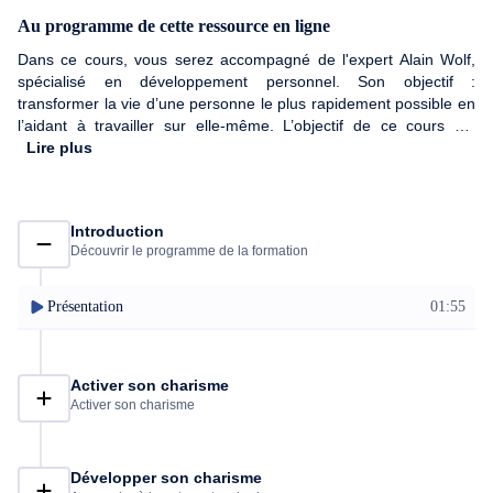
Au programme de cette ressource en ligne
Dans ce cours, vous serez accompagné de l'expert Alain Wolf,
spécialisé en développement personnel. Son objectif :
transformer la vie d’une personne le plus rapidement possible en
l’aidant à travailler sur elle-même. L’objectif de ce cours est
d’apprendre des techniques faciles et efficaces pour devenir plus
Lire plus
charismatique au quotidien. Activez votre charisme, votre
charisme en société avec différentes méthodes et votre langage
corporel et apprenez à booster votre confiance en vous-même! À
Introduction
la fin de ce cours, prestance en société et charisme seront les
Découvrir le programme de la formation
mots pour vous décrire !
Présentation
01:55
Activer son charisme
Activer son charisme
Développer son charisme