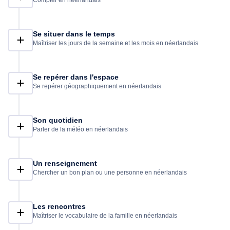
Compter en néerlandais
une catégorie vous sera aussi proposée dans laquelle vous
apprendrez à vous exprimer en cas de problème tel qu'un
problème de santé, une perte ou un vol. Vous pourrez par la suite
mettre en application ce que vous aurez appris et vous exercer
Se situer dans le temps
grâce au mode examen jusqu'à ce que vous ayez plus
Maîtriser les jours de la semaine et les mois en néerlandais
d'expérience en langue néerlandaise et que vous maîtrisiez tout
le vocabulaire enseigné par les professeurs qui ont construit ce
cours. Alors ne perdez plus de temps et apprenez à parler le
Se repérer dans l'espace
néerlandais sans plus attendre !
Se repérer géographiquement en néerlandais
Son quotidien
Parler de la météo en néerlandais
Un renseignement
Chercher un bon plan ou une personne en néerlandais
Les rencontres
Maîtriser le vocabulaire de la famille en néerlandais