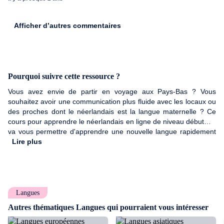
Afficher d’autres commentaires
Pourquoi suivre cette ressource ?
Vous avez envie de partir en voyage aux Pays-Bas ? Vous
souhaitez avoir une communication plus fluide avec les locaux ou
des proches dont le néerlandais est la langue maternelle ? Ce
cours pour apprendre le néerlandais en ligne de niveau débutant,
va vous permettre d'apprendre une nouvelle langue rapidement
en commençant par l'apprentissage des 400 mots les plus utilisés
Lire plus
en voyage ou dans une conversation ainsi que le travail de la
prononciation de sorte que vous puissiez faire vos propres
phrases et converser si vous voyagez dans ce pays.
Langues
Autres thématiques Langues qui pourraient vous intéresser