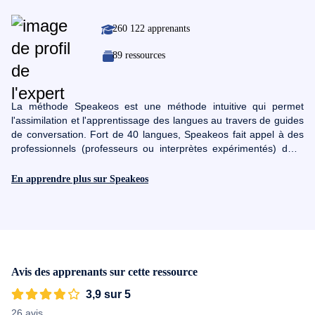
260 122 apprenants
89 ressources
La méthode Speakeos est une méthode intuitive qui permet
l'assimilation et l'apprentissage des langues au travers de guides
de conversation. Fort de 40 langues, Speakeos fait appel à des
professionnels (professeurs ou interprètes expérimentés) dans
chacune des langues proposées pour consolider sa méthode.
Son objectif : vous enseigner rapidement la langue telle qu'elle
En apprendre plus sur Speakeos
est pratiquée par des locaux en se focalisant sur les mots dont
vous avez vraiment besoin.
Avis des apprenants sur cette ressource
3,9 sur 5
26 avis