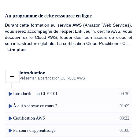
Au programme de cette ressource en ligne
Durant cette formation au service AWS (Amazon Web Services),
vous serez accompagné de l'expert Erik Jeulin, certifié AWS. Vous
découvrirez le Cloud AWS, leader des fournisseurs de cloud et
son infrastructure globale. La certification Cloud Practitioner CLF-
C01 représente le socle fondamental pour travailler sur des
Lire plus
projets AWS, augmenter vos compétences techniques et élargir
votre expertise. Vous aurez accès aux astuces et bonnes
pratiques pour vous préparer au mieux à la certification AWS
Introduction
Cloud Practitioner CLF- C01. À la fin de ce cours pour préparer la
Présenter la certification CLF-C01 AWS
certification CLF-C01 en ligne, vous serez en mesure de
manipuler les services clés de la plateforme et de comprendre la
proposition de valeur de l'informatique en nuage sur AWS. Vous
Introduction au CLF-C01
09:30
réviserez les prérequis pour AWS et maîtriserez les principes
architecturaux de base. Enfin, vous disposerez de toutes les clés
À qui s'adresse ce cours ?
01:09
pour appréhender les services de sécurité AWS, les modèles de
facturation, de gestion de compte et de tarification et apprendrez
Certification AWS
03:22
à atteindre vos objectifs.
Parcours d'apprentissage
01:08