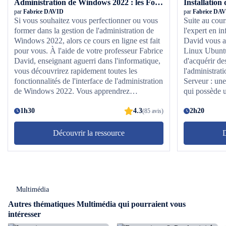
Administration de Windows 2022 : les Fondamentaux
par
Fabrice DAVID
par
Fabrice DA
Si vous souhaitez vous perfectionner ou vous
Suite au cou
former dans la gestion de l'administration de
l'expert en i
Windows 2022, alors ce cours en ligne est fait
David vous a
pour vous. À l'aide de votre professeur Fabrice
Linux Ubuntu
David, enseignant aguerri dans l'informatique,
d'acquérir de
vous découvrirez rapidement toutes les
l'administra
fonctionnalités de l'interface de l'administration
Serveur : une
de Windows 2022. Vous apprendrez
qui possède u
rapidement à mettre en place un serveur
adaptée à une
Windows 2022, ou encore à activer Active
1h30
4.3
apprendrez plu
2h20
(85 avis)
Directory, soit la mise en œuvre par Microsoft
réseaux sur v
des services d'annuaire, ainsi que créer un nom
Ubuntu, un s
Découvrir la ressource
D
de domaine. Vous découvrirez aussi dans ce
modifiable. V
cours en ligne comment créer des unités
mettre en pl
d'organisation, des utilisateurs et des groupes :
un ensemble d
vous apprendrez à partager des dossiers, à
de construire
configurer des scripts de connexion ou des
L'acronyme L
Multimédia
profils utilisateurs et des quotas de disque. En
système d'ex
quelques heures de cours à peine, vous serez
Apache, au s
Autres thématiques Multimédia qui pourraient vous
capable de gérer à la perfection l'administration
MySQL ainsi 
intéresser
de Windows 2022 pour votre entreprise ou vos
de communiqu