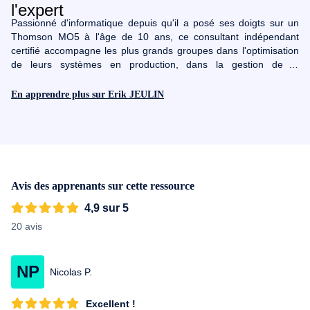
Passionné d'informatique depuis qu'il a posé ses doigts sur un
Thomson MO5 à l'âge de 10 ans, ce consultant indépendant
certifié accompagne les plus grands groupes dans l'optimisation
de leurs systèmes en production, dans la gestion de la
virtualisation le stockage et les migrations. C'est finalement la tête
dans le cloud qu'il se fixa l'objectif de partager ses connaissances
En apprendre plus sur Erik JEULIN
avec le plus grand nombre.
Avis des apprenants sur cette ressource
4,9 sur 5
20 avis
NP
Nicolas P.
Excellent !