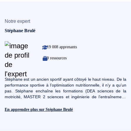
Notre expert
Stéphane Brulé
19 008 apprenants
9 ressources
Stéphane est un ancien sportif ayant côtoyé le haut niveau. De la
performance sportive à l’optimisation nutritionnelle, il n’y a qu’un
pas. Stéphane enchaîne les formations (DEA sciences de la
motricité, MASTER 2 sciences et ingénierie de l’entraînement,
DESS sport et santé, mais aussi des diplômes universitaires en
sport, psychologie et alimentation, en nutrition du sportif, en sport
En apprendre plus sur Stéphane Brulé
et nutrition….pour ne citer que ceux-là. Il intervient pour plusieurs
universités Françaises, centre de formations privé, CREPS
(université Paris Créteil, Paris XI Orsay, Paris XIII Bobigny…)