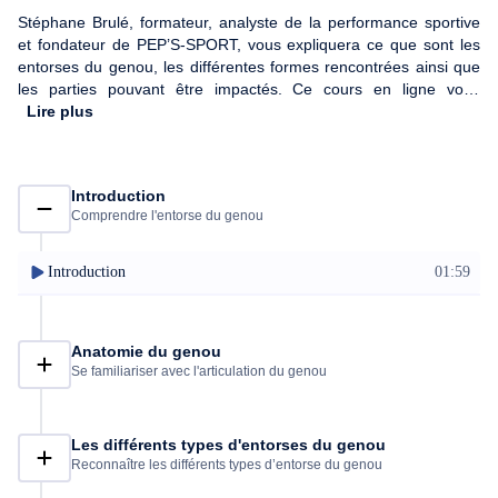
Stéphane Brulé, formateur, analyste de la performance sportive
et fondateur de PEP’S-SPORT, vous expliquera ce que sont les
entorses du genou, les différentes formes rencontrées ainsi que
les parties pouvant être impactés. Ce cours en ligne vous
permettra d’optimiser votre compréhension des facteurs
Lire plus
intervenants dans l’entorse du genou, vous aiguillera sur les
symptômes, comment effectuer un diagnostic, mais aussi sur les
premiers gestes à réaliser permettant une prise en charge
Introduction
optimale. Il vous expliquera également les solutions et
Comprendre l'entorse du genou
traitements immédiats et différés, ceci en fonction des
diagnostics.
Introduction
01:59
Anatomie du genou
Se familiariser avec l'articulation du genou
Les différents types d'entorses du genou
Reconnaître les différents types d’entorse du genou