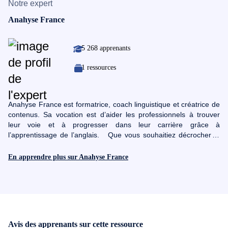
Notre expert
Anahyse France
5 268 apprenants
1 ressources
Anahyse France est formatrice, coach linguistique et créatrice de
contenus. Sa vocation est d’aider les professionnels à trouver
leur voie et à progresser dans leur carrière grâce à
l’apprentissage de l’anglais. Que vous souhaitiez décrocher le
job de vos rêves à l’étranger, ou développer la clientèle de votre
entreprise à l’international, vous pouvez compter sur elle pour
En apprendre plus sur Anahyse France
vous aider à atteindre votre objectif. En 2019, elle publie ses
premières vidéos sur le TOEIC sur sa chaîne Youtube, Anahyse
TV, après s’être rendu compte qu’il y avait un réel besoin et peu
de bonnes ressources disponibles. Peu de temps après, elle
lance sa toute première formation en ligne, qu’elle n’a cessé
d’améliorer depuis. À ce jour, elle a aidé plus d’un millier
Avis des apprenants sur cette ressource
d’apprenants, de toutes origines et de tous niveaux, à obtenir leur