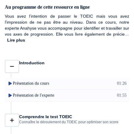
Au programme de cette ressource en ligne
Vous avez l'intention de passer le TOEIC mais vous avez
l'impression de ne pas être au niveau. Dans ce cours, notre
experte Anahyse vous accompagne pour identifier et travailler sur
vos axes de progression. Elle vous livre également de précieux
conseils pour préparer l'examen sereinement et obtenir le
Lire plus
meilleur score possible, idéalement plus de 750 points et plus
selon votre objectif. Vous pourrez vous entrainer sur de la
grammaire et tester votre progression sur les 7 parties du TOEIC
Introduction
grâce à de nombreux quiz. Plongez-vous dans ce cours et faites
de l'anglais un atout sur votre CV !
Présentation du cours
01:26
Présentation de l'experte
01:55
Comprendre le test TOEIC
Connaître le déroulement du TOEIC pour optimiser son score