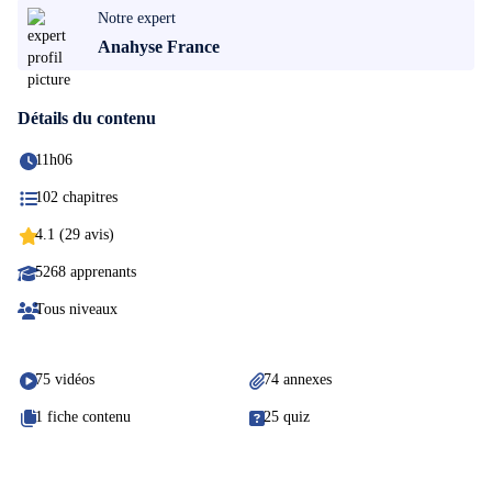
Notre expert
Anahyse France
Détails du contenu
11h06
102 chapitres
4.1 (29 avis)
5268 apprenants
Tous niveaux
75 vidéos
74 annexes
1 fiche contenu
25 quiz