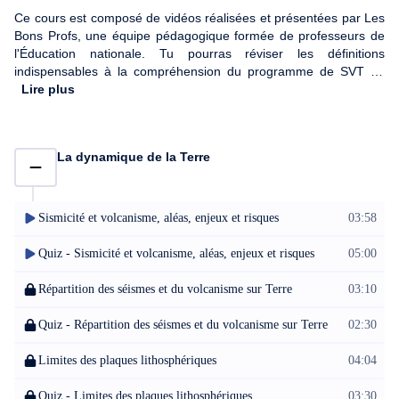
Ce cours est composé de vidéos réalisées et présentées par Les
Bons Profs, une équipe pédagogique formée de professeurs de
l'Éducation nationale. Tu pourras réviser les définitions
indispensables à la compréhension du programme de SVT de
troisième. Tu reprendras le thème de la Terre avec les chapitres
Lire plus
"Dynamique de la Terre" et "Le climat". Le thème du Vivant est
également abordé par le biais des chapitres sur les cellules, la
génétique, la relation entre les espèces. Finalement, le troisième
La dynamique de la Terre
thème qui compose l'enseignement de spécialité SVT est "Corps
humain et santé" et sera étudié à travers les chapitres sur le
système nerveux, l'alimentation et la reproduction humaine. Alors
n'hésite plus ! Le cours de SVT est à ta portée et grâce à ces
Sismicité et volcanisme, aléas, enjeux et risques
03:58
vidéos, tu pourras consolider tes connaissances pour être à l'aise
avec tous les aspects du programme !
Quiz - Sismicité et volcanisme, aléas, enjeux et risques
05:00
Répartition des séismes et du volcanisme sur Terre
03:10
Quiz - Répartition des séismes et du volcanisme sur Terre
02:30
Limites des plaques lithosphériques
04:04
Quiz - Limites des plaques lithosphériques
03:30