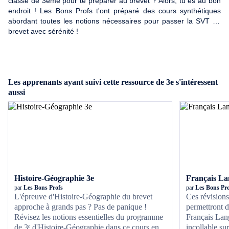
classe de 3ème pour te préparer au brevet ? Alors, tu es au bon
endroit ! Les Bons Profs t'ont préparé des cours synthétiques
abordant toutes les notions nécessaires pour passer la SVT au
brevet avec sérénité !
Les apprenants ayant suivi cette ressource de 3e s'intéressent
aussi
Histoire-Géographie 3e
Français La
par
Les Bons Profs
par
Les Bons Pro
L'épreuve d'Histoire-Géographie du brevet
Ces révision
approche à grands pas ? Pas de panique !
permettront d'
Révisez les notions essentielles du programme
Français Lan
de 3ᵉ d'Histoire-Géographie dans ce cours en
incollable su