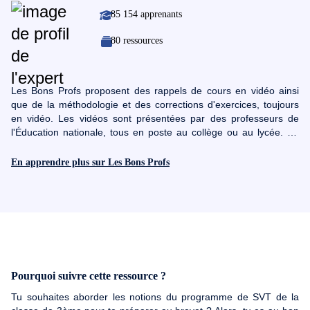
85 154 apprenants
80 ressources
Les Bons Profs proposent des rappels de cours en vidéo ainsi
que de la méthodologie et des corrections d'exercices, toujours
en vidéo. Les vidéos sont présentées par des professeurs de
l'Éducation nationale, tous en poste au collège ou au lycée. En
quelques minutes, Les Bons Profs vous aident à mieux
comprendre les cours. Les QCM et les exercices associés aux
En apprendre plus sur Les Bons Profs
vidéos permettent de vérifier sa compréhension et de s'entraîner.
Bonnes révisions !
Pourquoi suivre cette ressource ?
Tu souhaites aborder les notions du programme de SVT de la