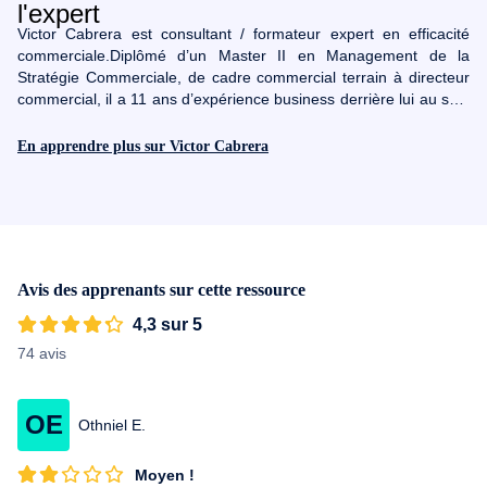
Victor Cabrera est consultant / formateur expert en efficacité
commerciale.Diplômé d’un Master II en Management de la
Stratégie Commerciale, de cadre commercial terrain à directeur
commercial, il a 11 ans d’expérience business derrière lui au sein
des groupes SNCF, Heineken, ExpertSender…Son challenge :
vous réconcilier avec la vente, et mettre les meilleures pratiques
En apprendre plus sur Victor Cabrera
commerciales à la portée de TOUS !Il conseille et accompagne
des milliers de commerciaux, dirigeants, entrepreneurs et
porteurs de projets dans le développement de leur efficacité
commerciale !Il les aide à développer une psychologie gagnante
pour obtenir plus de rentabilité dans leurs actions commerciales
et mieux vivre leur vie professionnelle.
Avis des apprenants sur cette ressource
4,3 sur 5
74 avis
OE
Othniel E.
Moyen !