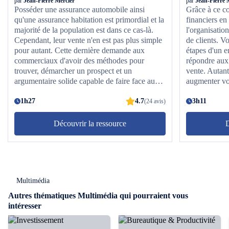
par
Jean-Pierre Mercier
par
Jean-Pierre 
Posséder une assurance automobile ainsi
Grâce à ce co
qu'une assurance habitation est primordial et la
financiers en
majorité de la population est dans ce cas-là.
l'organisation
Cependant, leur vente n'en est pas plus simple
de clients. V
pour autant. Cette dernière demande aux
étapes d'un en
commerciaux d'avoir des méthodes pour
répondre aux 
trouver, démarcher un prospect et un
vente. Autant
argumentaire solide capable de faire face aux
augmenter vo
différentes objections du prospect afin de le
transformer en client. Ce cours en ligne,
1h27
4.7
3h11
(24 avis)
présenté par le professeur Jean-Pierre Mercier,
créateur d'une entreprise de conseil et de
Découvrir la ressource
D
formation, vous présentera les principes, les
étapes et les techniques pour vendre des
assurances automobile et habitation. Ainsi,
après une vidéo de présentation, vous
commencerez par découvrir les principes de la
Multimédia
vente d'assurance. Vous découvrirez également
chaque étape et techniques en vente
Autres thématiques Multimédia qui pourraient vous
d'assurance, les appels de renouvellement, la
intéresser
préparation et la prise de contact avec un
prospect ainsi que la découverte du client et de