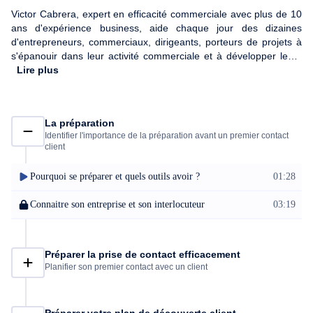
Victor Cabrera, expert en efficacité commerciale avec plus de 10
ans d'expérience business, aide chaque jour des dizaines
d'entrepreneurs, commerciaux, dirigeants, porteurs de projets à
s'épanouir dans leur activité commerciale et à développer leurs
résultats. Dans ce cours en ligne, il partage avec vous les clés
Lire plus
d'un plan de vente à succès.
La préparation
Identifier l'importance de la préparation avant un premier contact
client
Pourquoi se préparer et quels outils avoir ?
01:28
Connaitre son entreprise et son interlocuteur
03:19
Préparer la prise de contact efficacement
Planifier son premier contact avec un client