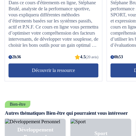
Dans ce cours d'étirements en ligne, Stéphane
Stéphane Brul
Brulé, analyste de la performance sportive,
performance 
vous expliquera différentes méthodes
SPORT, vous 
d’étirements basées sur les systèmes passifs,
et expression
actif et P.N.F. Ce cours en ligne vous permettra
cours en lign
d’optimiser votre compréhension des facteurs
compréhensio
intervenants, de développer votre souplesse, de
d’utiliser les
choisir les bons outils pour un gain optimal et
d’évaluations
d’utiliser les bons protocoles d’étirements. Il
exploiter les
vous apprendra également la méthodologie
2h36
4.5
l’entraînement
0h53
(20 avis)
pour chacune des techniques puis vous
les interpréte
présentera un large panel de variantes. Vos
Découvrir la ressource
D
séances d’entraînement, vos cours collectifs et
vos coachings prendront un nouveau souffle.
Bien-être
Autres thématiques Bien-être qui pourraient vous intéresser
Développement
Sport