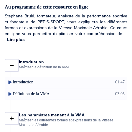
Au programme de cette ressource en ligne
Stéphane Brulé, formateur, analyste de la performance sportive
et fondateur de PEP’S-SPORT, vous expliquera les différentes
formes et expressions de la Vitesse Maximale Aérobie. Ce cours
en ligne vous permettra d’optimiser votre compréhension de la
VMA, d’utiliser les bons outils et les bons protocoles
Lire plus
d’évaluations. Il vous apprendra également à exploiter la VMA
dans l’entraînement, à analyser les résultats obtenus, les
interpréter puis à expliquer leur intérêt.
Introduction
Maîtriser la définition de la VMA
Introduction
01:47
Définition de la VMA
03:05
Les paramètres menant à la VMA
Maîtriser les différentes formes et expressions de la Vitesse
Maximale Aérobie