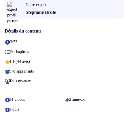
Notre expert
Stéphane Brulé
Détails du contenu
0h53
15 chapitres
4.1 (44 avis)
978 apprenants
Tous niveaux
14 vidéos
2 annexes
1 quiz