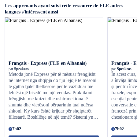
Les apprenants ayant suivi cette ressource de FLE autres
oluşturabilirsiniz.
langues s'intéressent aussi
Français - Express (FLE en Albanais)
Français - 
par
Speakeos
par
Speakeos
Metoda jonë Express për të mësuar frëngjisht
În acest curs
në internet nga shqipja do t'ju lejojë të mësoni
a învăța limb
të gjitha fjalët thelbësore për të vazhduar me
și pentru înce
lehtësi një bisedë me një vendas. Praktikoni
frazele, expr
frëngjisht me kuizet dhe ushtrimet tona të
esențial pent
shumta dhe vlerësoni përparimin tuaj ndërsa
conversație c
shkoni. Ky kurs është krijuar për shqiptarët
franceză pri
fillestarë. Boshllëqe në një temë? Sistemi ynë
chestionare și
parashikues do t'ju ofrojë të ripunoni fjalët që
aplicați ceea c
po ju shkaktojnë probleme për mësimin
7h02
vă lucrați la
7h02
optimal të frëngjishtes dhe të lini mënjanë çdo
progresul și 