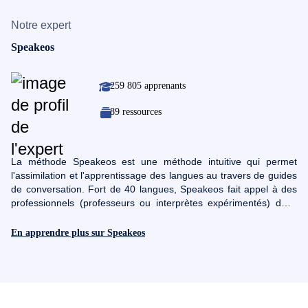
Notre expert
Speakeos
259 805 apprenants
89 ressources
La méthode Speakeos est une méthode intuitive qui permet
l'assimilation et l'apprentissage des langues au travers de guides
de conversation. Fort de 40 langues, Speakeos fait appel à des
professionnels (professeurs ou interprètes expérimentés) dans
chacune des langues proposées pour consolider sa méthode.
Son objectif : vous enseigner rapidement la langue telle qu'elle
En apprendre plus sur Speakeos
est pratiquée par des locaux en se focalisant sur les mots dont
vous avez vraiment besoin.