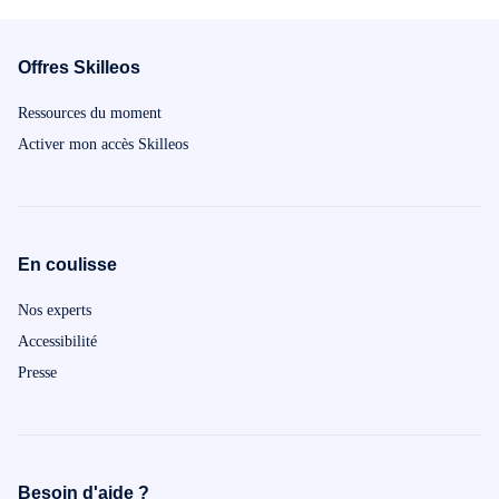
furt. Veți put
învățat și să
până când veț
Offres Skilleos
limba franceză
gramatica de 
Ressources du moment
construit ace
pierde timpul
Activer mon accès Skilleos
întârziere!
En coulisse
Nos experts
Accessibilité
Presse
Besoin d'aide ?