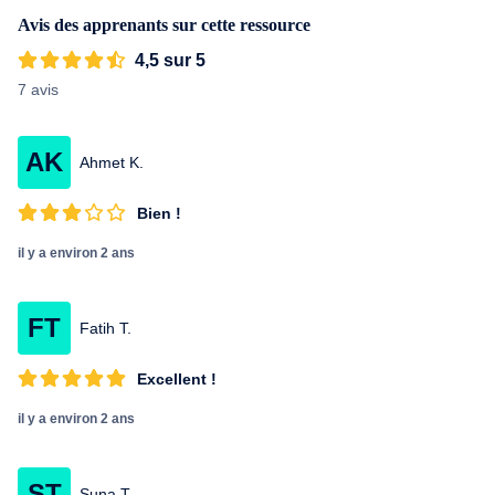
Avis des apprenants sur cette ressource
4,5 sur 5
7 avis
AK
Ahmet K.
Bien !
il y a environ 2 ans
FT
Fatih T.
Excellent !
il y a environ 2 ans
ST
Suna T.