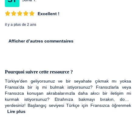
Excellent !
il y a plus de 2 ans
Afficher d’autres commentaires
Pourquoi suivre cette ressource ?
Türkiye'den geliyorsunuz ve bir seyahate çıkmak mı yoksa
Fransa'da bir iş mi bulmak istiyorsunuz? Fransızlarla veya
Fransızca konuşan akrabalarınızla daha akıcı bir iletişim mi
kurmak istiyorsunuz? Etrafınıza bakmayı bırakın, doğru
yerdesiniz! Başlangıç ​​seviyesi Türkçe için Fransızca öğrenmek
için bu çevrimiçi kurs, 400 kelimelik bir listenin yanı sıra seyahatte
Lire plus
veya bir sohbette en çok kullanılan ifadeleri öğrenerek başlayarak
yeni bir şekilde ve hızlı bir şekilde bir dil öğrenmenizi
sağlayacaktır. Fransa'ya seyahat ediyorsanız veya orada kalmak
istiyorsanız, mükemmel telaffuzla kendi cümlelerinizi