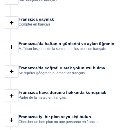
Dire bonjour en français
bir restoran ya da kafede yemek sipariş etmek için ihtiyaç
duydukları kelime listesini öğreneceksiniz. Sonunda, bir sağlık
sorunu, kayıp veya hırsızlık gibi bir problem durumunda nasıl
konuşacağınızı öğreneceksiniz. Daha sonra, Fransızca dilinde
Fransızca saymak
daha fazla deneyime sahip olana ve bu eğitimi oluşturan
Compter en français
öğretmenler tarafından öğretilen tüm kelime ve temel dilbilgisine
hakim olana kadar sınav modu sayesinde öğrendiklerinizi
uygulayabilecek ve pratik yapabileceksiniz. Bu yüzden daha fazla
Fransızca'da haftanın günlerini ve ayları öğrenin
beklemeyin ve Fransızca konuşmayı öğrenin!
Maîtriser les jours de la semaine et les mois en français
Fransızca'da coğrafi olarak yolunuzu bulma
Se repérer géographiquement en français
Fransızca hava durumu hakkında konuşmak
Parler de la météo en français
Fransızca iyi bir plan veya kişi bulun
Chercher un bon plan ou une personne en français