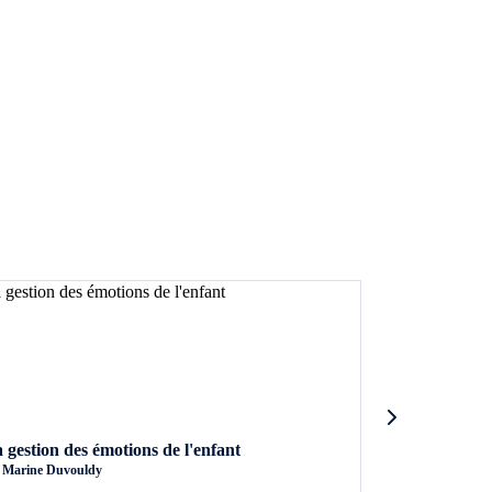
 gestion des émotions de l'enfant
Soins au béb
r
Marine Duvouldy
par
Marie Fortier