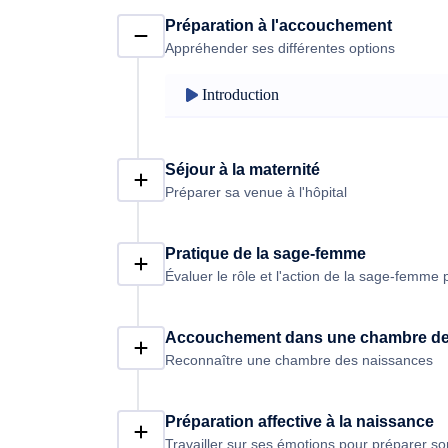
apprendrez comment accoucher avec une sage
Préparation à l'accouchement
biais de la préparation affective à la naissa
Appréhender ses différentes options
aussi stressant qu’il n’en a l’air.
Introduction
Séjour à la maternité
Préparer sa venue à l'hôpital
Pratique de la sage-femme
Évaluer le rôle et l'action de la sage-femm
Accouchement dans une chambre de
Reconnaître une chambre des naissances
Préparation affective à la naissance
Travailler sur ses émotions pour préparer 