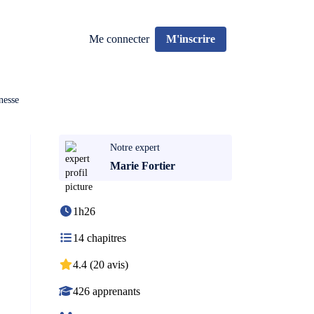
Me connecter
M'inscrire
nesse
Notre expert
Marie Fortier
1h26
14 chapitres
4.4 (20 avis)
426 apprenants