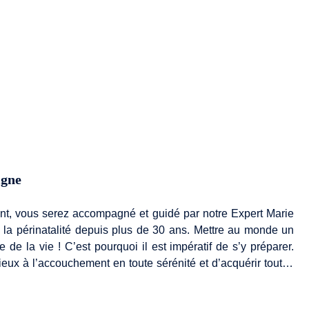
igne
t, vous serez accompagné et guidé par notre Expert Marie
ns la périnatalité depuis plus de 30 ans. Mettre au monde un
de la vie ! C’est pourquoi il est impératif de s’y préparer.
ieux à l’accouchement en toute sérénité et d’acquérir toutes
et événement progressivement. Vous découvrirez les lieux
s, les instruments utilisés lors de l'accouchement, vous