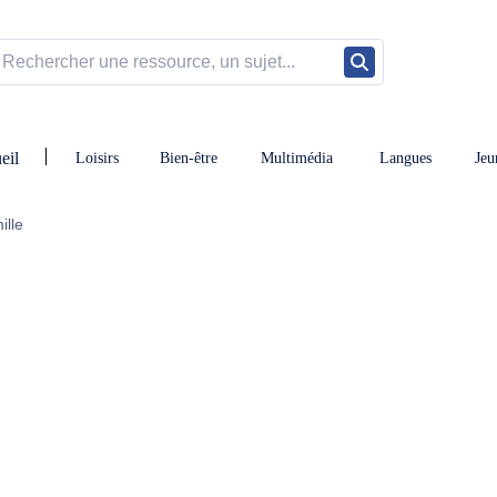
eil
Loisirs
Bien-être
Multimédia
Langues
Jeu
ille