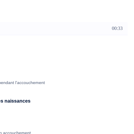
-femme et découvrirez comment gérer ses émotions par le
nce. Grâce à ce cours en ligne, l’accouchement ne sera plus
00:33
e pendant l'accouchement
s naissances
son accouchement