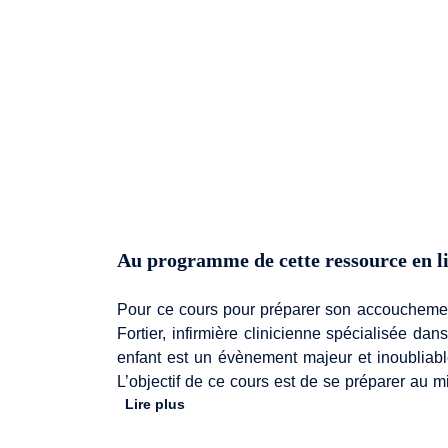
Au programme de cette ressource en l
Pour ce cours pour préparer son accouchemen
Fortier, infirmière clinicienne spécialisée da
enfant est un évènement majeur et inoubliable 
L’objectif de ce cours est de se préparer au m
Lire plus
les bases nécessaires afin d’appréhender c
disponibles tels que la salle des naissance