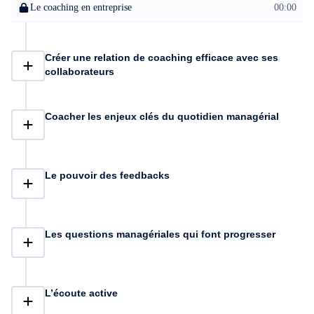
Le coaching en entreprise
00:00
arbitrent, ils résolvent, ils valident, etc. À court terme, ça donne
l’impression d’être efficace. À long terme, ça fatigue le
manager… et ça empêche les équipes de grandir. Voici quelques
compétences que vous allez acquérir dans ce programme :
Créer une relation de coaching efficace avec ses
Adopter la posture de manager-coach sans perdre votre autorité
collaborateurs
hiérarchique. Créer une alliance de confiance immédiate avec
vos collaborateurs. Maîtriser l'art des "questions puissantes" qui
forcent la réflexion et l'action. Utiliser le framework GROW de
Coacher les enjeux clés du quotidien managérial
façon fluide pour structurer vos échanges. Coacher des situations
réelles : manque d'autonomie, conflits ou performance sous
pression. Gérer les résistances et les egos sans entrer en
confrontation. Et surtout : développer vos équipes sans créer de
Le pouvoir des feedbacks
dépendance envers vous. Ce n’est pas un cours théorique, je
partage avec vous des techniques que vous pouvez mettre
immédiatement en application. Tout au long du programme, vous
trouverez des exercices pratiques pour appliquer immédiatement
ce que vous apprenez.
Les questions managériales qui font progresser
L’écoute active