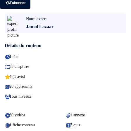
M'abonner
Notre expert
Jamal Lazaar
Détails du contenu
1h45
38 chapitres
4 (1 avis)
28 apprenants
Tous niveaux
30 vidéos
1 annexe
1 fiche contenu
7 quiz