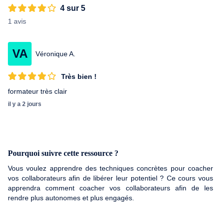
extraordinaire inexploité. Tout le monde peut apprendre à libérer
4 sur 5
ce potentiel et accomplir en quelques années plus qu’une
1 avis
personne moyenne ne peut en toute une vie. Sa mission est
d’aider le maximum de personnes à atteindre leurs objectifs et à
libérer leur réel potentiel. Il est très actif dans le milieu du
VA
développement personnel et du coaching. Il apporte aussi son
Véronique A.
soutien à différentes organisations à but non lucratif.
Très bien !
formateur très clair
il y a 2 jours
Pourquoi suivre cette ressource ?
Vous voulez apprendre des techniques concrètes pour coacher
vos collaborateurs afin de libérer leur potentiel ? Ce cours vous
apprendra comment coacher vos collaborateurs afin de les
rendre plus autonomes et plus engagés.