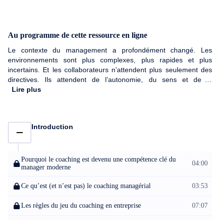
Au programme de cette ressource en ligne
Le contexte du management a profondément changé. Les
environnements sont plus complexes, plus rapides et plus
incertains. Et les collaborateurs n’attendent plus seulement des
directives. Ils attendent de l’autonomie, du sens et de la
reconnaissance. Les études sont très claires là-dessus. Quand
Lire plus
les collaborateurs se sentent responsabilisés et impliqués, ils sont
plus engagés, plus performants et ils restent plus longtemps dans
l’entreprise. Dans ce contexte, manager uniquement en donnant
Introduction
des réponses ne suffit plus. Le rôle du manager évolue. Il ne
s’agit plus seulement de savoir quoi faire. Il s’agit d’aider les
autres à réfléchir, décider et agir par eux-mêmes. C’est
exactement là que le coaching devient une compétence clé du
Pourquoi le coaching est devenu une compétence clé du
04:00
manager moderne
manager moderne. L'objectif avec ce programme est de vous
aider à transformer vos échanges quotidiens en leviers de
Ce qu’est (et n’est pas) le coaching managérial
03:53
performance, à identifier les moments où le coaching est
indispensable, et à poser les questions qui déclenchent l'action.
Les règles du jeu du coaching en entreprise
07:07
Aujourd’hui, la plupart des managers n’ont pas un problème de
compétence. Ils ont un problème de charge : ils décident, ils