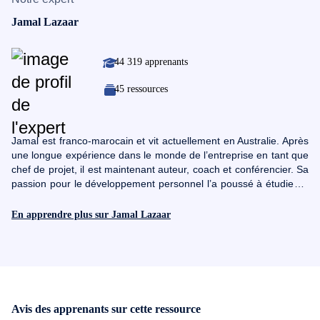
Jamal Lazaar
44 319 apprenants
45 ressources
Jamal est franco-marocain et vit actuellement en Australie. Après
une longue expérience dans le monde de l’entreprise en tant que
chef de projet, il est maintenant auteur, coach et conférencier. Sa
passion pour le développement personnel l’a poussé à étudier la
PNL (programmation neurolinguistique) et à apprendre l’hypnose.
Aujourd’hui, il est coach certifié en PNL, en hypnose et Time Line
En apprendre plus sur Jamal Lazaar
Therapy ®. Il est un fervent étudiant du développement
personnel et de la psychologie du succès. Il apporte son mélange
de savoir et d’inspirations aux différentes conférences et
séminaires où il est invité pour intervenir. Il est aussi formateur et
organise régulièrement des formations sur des sujets allant de la
définition des objectifs aux secrets du succès et le leadership.
Avis des apprenants sur cette ressource
Jamal croit profondément que chacun de nous a un potentiel