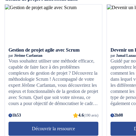
Gestion de projet agile avec Scrum
Devenir un l
par
Jérôme Carfantan
par
Jamal Lazaa
Vous souhaitez utiliser une méthode efficace,
Guidé par no
capable de faire face à des problèmes
apprendrez le
complexes de gestion de projet ? Découvrez la
comment les u
méthodologie Scrum ! Accompagné de votre
dans lequel v
expert Jérôme Carfantan, vous découvrirez les
les différent
enjeux et fonctionnalités de la gestion de projet
comment les u
avec Scrum. Quel que soit votre niveau, ce
type de perso
cours a pour objectif de démocratiser le cadre
également co
Scrum afin de permettre sa mise en application
N'attendez pl
concrète dans votre contexte. Vous aborderez
1h53
4.6
avez toujours
2h08
(190 avis)
les trois responsabilités de Scrum, ses cinq
événements ainsi que trois artefacts à
Découvrir la ressource
D
connaître. Vous pourrez également suivre la