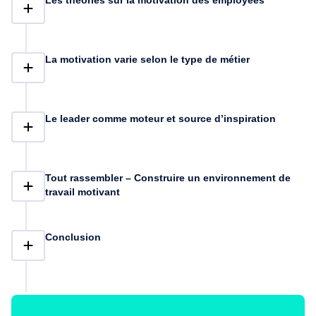
valoriser les efforts sans manipulation. • Réagir efficacement en
Les théories sur la motivation des employées
cas de perte de motivation, sans tomber dans le micro-
management. • Mettre en place une communication managériale
motivante, claire et alignée. • Et bien plus encore. Ce n’est pas
un cours théorique, je partage avec vous des techniques que
La motivation varie selon le type de métier
vous pouvez mettre immédiatement en application. Tout au long
de la formation, vous trouverez des exercices pratiques pour
appliquer immédiatement ce que vous apprenez.
Le leader comme moteur et source d’inspiration
Tout rassembler – Construire un environnement de
travail motivant
Conclusion