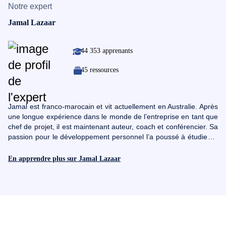
Notre expert
Jamal Lazaar
44 353 apprenants
45 ressources
Jamal est franco-marocain et vit actuellement en Australie. Après
une longue expérience dans le monde de l’entreprise en tant que
chef de projet, il est maintenant auteur, coach et conférencier. Sa
passion pour le développement personnel l’a poussé à étudier la
PNL (programmation neurolinguistique) et à apprendre l’hypnose.
Aujourd’hui, il est coach certifié en PNL, en hypnose et Time Line
En apprendre plus sur Jamal Lazaar
Therapy ®. Il est un fervent étudiant du développement
personnel et de la psychologie du succès. Il apporte son mélange
de savoir et d’inspirations aux différentes conférences et
séminaires où il est invité pour intervenir. Il est aussi formateur et
organise régulièrement des formations sur des sujets allant de la
définition des objectifs aux secrets du succès et le leadership.