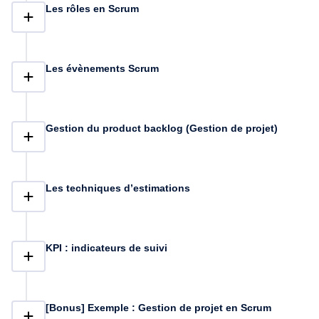
théorique : les techniques que je partage avec vous, vous pouvez
Les rôles en Scrum
les mettre immédiatement en application et aussi voir des
résultats. Tout au long de ce guide, vous trouverez des quiz pour
vérifier vos connaissances.
Les évènements Scrum
Gestion du product backlog (Gestion de projet)
Les techniques d’estimations
KPI : indicateurs de suivi
[Bonus] Exemple : Gestion de projet en Scrum