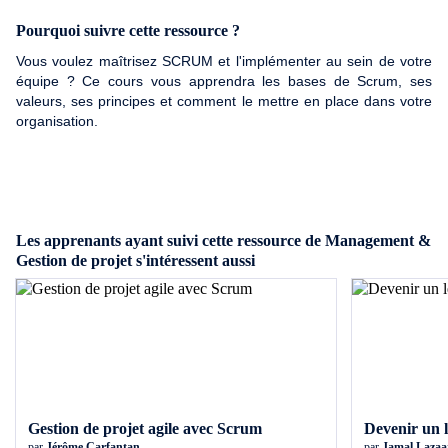
Jamal croit profondément que chacun de nous a un potentiel
extraordinaire inexploité. Tout le monde peut apprendre à libérer
Pourquoi suivre cette ressource ?
ce potentiel et accomplir en quelques années plus qu’une
Vous voulez maîtrisez SCRUM et l'implémenter au sein de votre
personne moyenne ne peut en toute une vie. Sa mission est
équipe ? Ce cours vous apprendra les bases de Scrum, ses
d’aider le maximum de personnes à atteindre leurs objectifs et à
valeurs, ses principes et comment le mettre en place dans votre
libérer leur réel potentiel. Il est très actif dans le milieu du
organisation.
développement personnel et du coaching. Il apporte aussi son
soutien à différentes organisations à but non lucratif.
Les apprenants ayant suivi cette ressource de Management &
Gestion de projet s'intéressent aussi
Gestion de projet agile avec Scrum
Devenir un l
par
Jérôme Carfantan
par
Jamal Lazaa