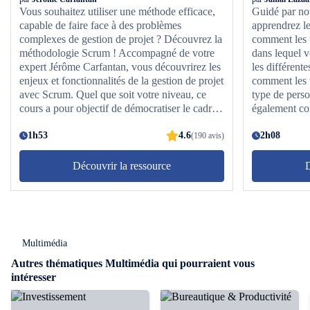
Vous souhaitez utiliser une méthode efficace,
Guidé par no
capable de faire face à des problèmes
apprendrez le
complexes de gestion de projet ? Découvrez la
comment les u
méthodologie Scrum ! Accompagné de votre
dans lequel v
expert Jérôme Carfantan, vous découvrirez les
les différent
enjeux et fonctionnalités de la gestion de projet
comment les u
avec Scrum. Quel que soit votre niveau, ce
type de perso
cours a pour objectif de démocratiser le cadre
également co
Scrum afin de permettre sa mise en application
N'attendez pl
concrète dans votre contexte. Vous aborderez
1h53
4.6
avez toujours
2h08
(190 avis)
les trois responsabilités de Scrum, ses cinq
événements ainsi que trois artefacts à
Découvrir la ressource
D
connaître. Vous pourrez également suivre la
méthodologie et l'avancement d'une équipe
Scrum et aborder les indicateurs agiles, la
"business value", la vélocité... Enfin, vous
pourrez préparer la certification Scrum grâce
Multimédia
aux précieux conseils de votre expert. Alors,
prêt à vous lancer dans la gestion de projet
Autres thématiques Multimédia qui pourraient vous
agile avec Scrum ?
intéresser