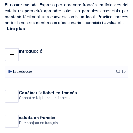
El nostre mètode Express per aprendre francès en línia des del
català us permetrà aprendre totes les paraules essencials per
mantenir fàcilment una conversa amb un local. Practica francès
amb els nostres nombrosos qüestionaris i exercicis i avalua el teu
progrés a mesura que avances. Aquest curs està pensat per a
Lire plus
catalans principiants. Buits en un tema? El nostre sistema
predictiu us oferirà reelaborar les paraules que us estan causant
problemes per a un aprenentatge òptim del francès i deixar de
Introducció
banda qualsevol aprensió abans de la vostra sortida!
Introducció
03:16
Conèixer l'alfabet en francès
Connaître l'alphabet en français
saluda en francès
Dire bonjour en français