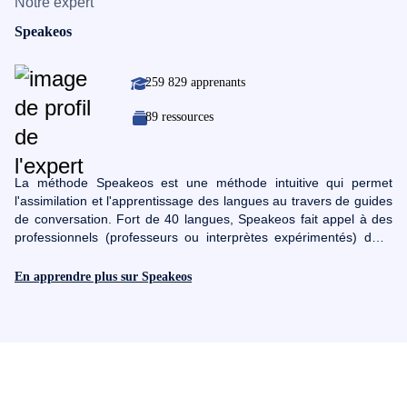
Notre expert
Speakeos
259 829 apprenants
89 ressources
La méthode Speakeos est une méthode intuitive qui permet
l'assimilation et l'apprentissage des langues au travers de guides
de conversation. Fort de 40 langues, Speakeos fait appel à des
professionnels (professeurs ou interprètes expérimentés) dans
chacune des langues proposées pour consolider sa méthode.
Son objectif : vous enseigner rapidement la langue telle qu'elle
En apprendre plus sur Speakeos
est pratiquée par des locaux en se focalisant sur les mots dont
vous avez vraiment besoin.