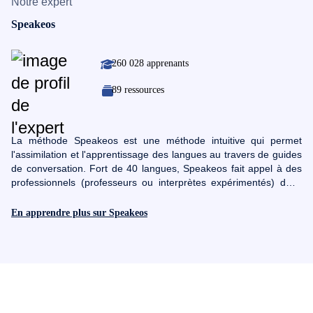
Notre expert
Speakeos
260 028 apprenants
89 ressources
La méthode Speakeos est une méthode intuitive qui permet
l'assimilation et l'apprentissage des langues au travers de guides
de conversation. Fort de 40 langues, Speakeos fait appel à des
professionnels (professeurs ou interprètes expérimentés) dans
chacune des langues proposées pour consolider sa méthode.
Son objectif : vous enseigner rapidement la langue telle qu'elle
En apprendre plus sur Speakeos
est pratiquée par des locaux en se focalisant sur les mots dont
vous avez vraiment besoin.