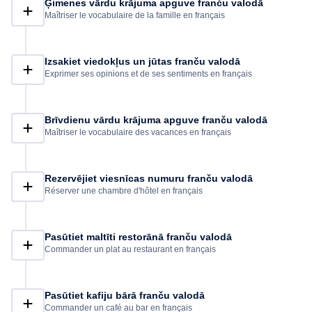
Ģimenes vārdu krājuma apguve franču valodā
Maîtriser le vocabulaire de la famille en français
Izsakiet viedokļus un jūtas franču valodā
Exprimer ses opinions et de ses sentiments en français
Brīvdienu vārdu krājuma apguve franču valodā
Maîtriser le vocabulaire des vacances en français
Rezervējiet viesnīcas numuru franču valodā
Réserver une chambre d'hôtel en français
Pasūtiet maltīti restorānā franču valodā
Commander un plat au restaurant en français
Pasūtiet kafiju bārā franču valodā
Commander un café au bar en français