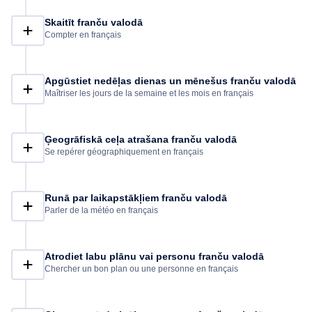
Skaitīt franču valodā
Compter en français
Apgūstiet nedēļas dienas un mēnešus franču valodā
Maîtriser les jours de la semaine et les mois en français
Ģeogrāfiskā ceļa atrašana franču valodā
Se repérer géographiquement en français
Runā par laikapstākļiem franču valodā
Parler de la météo en français
Atrodiet labu plānu vai personu franču valodā
Chercher un bon plan ou une personne en français