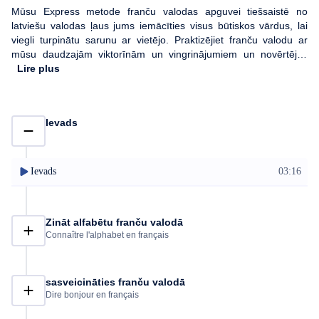
Mūsu Express metode franču valodas apguvei tiešsaistē no
latviešu valodas ļaus jums iemācīties visus būtiskos vārdus, lai
viegli turpinātu sarunu ar vietējo. Praktizējiet franču valodu ar
mūsu daudzajām viktorīnām un vingrinājumiem un novērtējiet
savu progresu. Šis kurss ir paredzēts iesācējiem latviešiem.
Lire plus
Trūkumi kādā tēmā? Mūsu prognozēšanas sistēma piedāvās
jums pārstrādāt vārdus, kas jums rada problēmas, lai iegūtu
optimālu franču valodas apguvi, un pirms došanās ceļā noliks
Ievads
malā jebkādas bažas!
Ievads
03:16
Zināt alfabētu franču valodā
Connaître l'alphabet en français
sasveicināties franču valodā
Dire bonjour en français