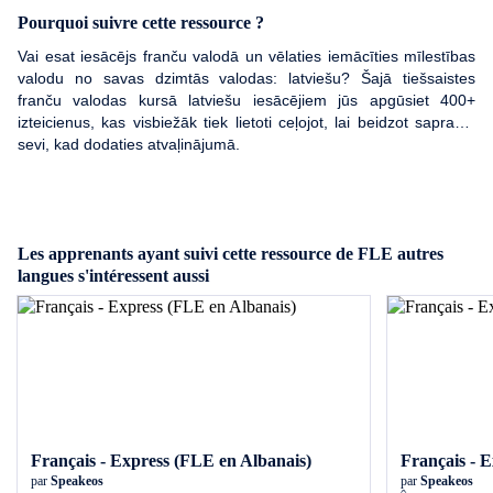
Pourquoi suivre cette ressource ?
Vai esat iesācējs franču valodā un vēlaties iemācīties mīlestības
valodu no savas dzimtās valodas: latviešu? Šajā tiešsaistes
franču valodas kursā latviešu iesācējiem jūs apgūsiet 400+
izteicienus, kas visbiežāk tiek lietoti ceļojot, lai beidzot saprastu
sevi, kad dodaties atvaļinājumā.
Les apprenants ayant suivi cette ressource de FLE autres
langues s'intéressent aussi
Français - Express (FLE en Albanais)
Français - 
par
Speakeos
par
Speakeos