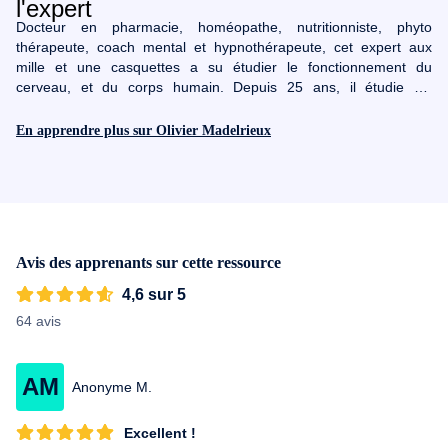
Docteur en pharmacie, homéopathe, nutritionniste, phyto
thérapeute, coach mental et hypnothérapeute, cet expert aux
mille et une casquettes a su étudier le fonctionnement du
cerveau, et du corps humain. Depuis 25 ans, il étudie les
pouvoirs du subconscient et les techniques permettant de les
maîtriser et a visité plus de cinquante pays à travers le monde
En apprendre plus sur Olivier Madelrieux
pour s'imprégner des différentes cultures initiatiques.
Conférencier et formateur reconnu dans le monde francophone
du développement personnel, le Dr Olivier Madelrieux a coaché
plus de 6 000 personnes, parmi lesquelles des chefs
d'entreprises, des cadres, des sportifs de haut niveau, des
personnalités politiques de premier plan ou encore des artistes
Avis des apprenants sur cette ressource
français reconnus.
4,6 sur 5
64 avis
AM
Anonyme M.
Excellent !