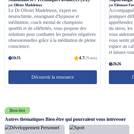
par
Olivier Madelrieux
par
Eléonore For
Le Dr Olivier Madelrieux, expert en
Accompagné d
neurochimie, enseignant d'hypnose et
pratiquez diff
méditation, coach mental de champions
appréhendez l
sportifs et de célébrités, vous propose des
du stress, les
solutions pour combattre les pensées négatives
vous aideron
obsessionnelles grâce à la méditation de pleine
vous sentir p
conscience.
espace au cal
et laissez-vou
1h31
4.7
(79 avis)
2h26
Découvrir la ressource
D
Bien-être
Autres thématiques Bien-être qui pourraient vous intéresser