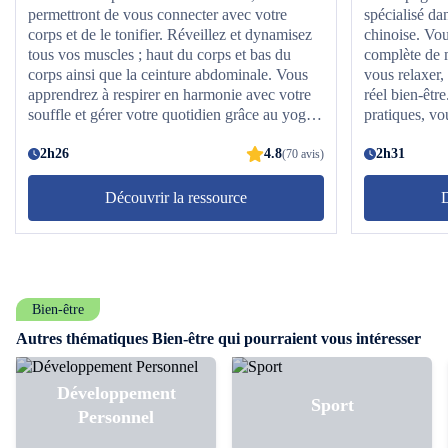
permettront de vous connecter avec votre
spécialisé da
corps et de le tonifier. Réveillez et dynamisez
chinoise. Vou
tous vos muscles ; haut du corps et bas du
complète de 
corps ainsi que la ceinture abdominale. Vous
vous relaxer,
apprendrez à respirer en harmonie avec votre
réel bien-être
souffle et gérer votre quotidien grâce au yoga.
pratiques, vo
Installez-vous et commencez cet apprentissage
techniques du
vers l'énergie !
2h26
4.8
vos muscles, 
2h31
(70 avis)
N’hésitez plu
les bases du
Découvrir la ressource
D
la méditation 
Bien-être
Autres thématiques Bien-être qui pourraient vous intéresser
Développement
Sport
Personnel