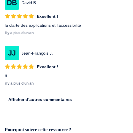
DB
David B.
validation de chaque groupe, comme ceci : bienveillance, respect
de soi et de l'autre, non-jugement de soi et de l'autre, discrétion,
Excellent !
confidentialité, non monopolisation de la parole, liberté de
paroles. Elle a fondé le site kerayu.com et yoga-du-coeur.net.
la clarté des explications et l'accessibilité
il y a plus d’un an
JJ
Jean-François J.
Excellent !
tt
il y a plus d’un an
Afficher d’autres commentaires
Pourquoi suivre cette ressource ?