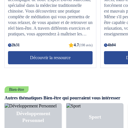
spécialisé dans la médecine traditionnelle
forcément com
chinoise. Vous découvrirez une pratique
est mauvais p
complète de méditation qui vous permettra de
Même s'il peut
vous relaxer, de vous apaiser et de retrouver un
être capable 
réel bien-être. A travers différents exercices et
relaxation, v
pratiques, vous apprendrez à maîtriser les
enseignement
techniques du Qi Gong des 13 portes, à relaxer
Charlotte Sain
vos muscles, à respirer et à vous détendre.
2h31
4.7
des technique
4h04
(198 avis)
N’hésitez plus, lancez-vous ! Découvrez toutes
les bonnes po
les bases du Qi Gong et devenez un expert de
Ainsi, vous d
Découvrir la ressource
D
la méditation et de la relaxation !
pour les début
Yoga après et
l'équilibre, l
comment déstr
relaxation. L
Bien-être
dessus !
Autres thématiques Bien-être qui pourraient vous intéresser
Développement
Sport
Personnel