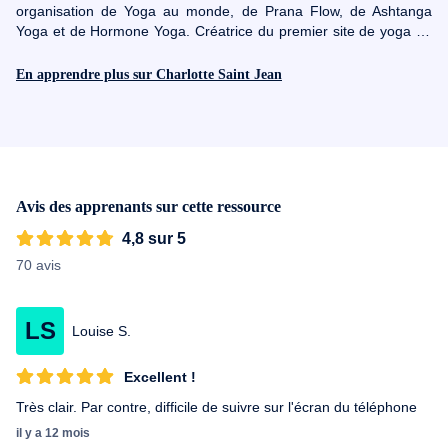
organisation de Yoga au monde, de Prana Flow, de Ashtanga
Yoga et de Hormone Yoga. Créatrice du premier site de yoga en
ligne YogaChezMoi et auteur du livre Yoga-rayonner sa
puissance au féminin, Charlotte vie sa passion de yoga dans tous
En apprendre plus sur Charlotte Saint Jean
les domaines de sa vie. Charlotte est également fondatrice de sa
propre école de yoga ShivaShakti et forme les professeurs. Elle
se consacre aujourd’hui entièrement à l’enseignement de la
méditation et du Yoga. Elle organise aussi des festivals de Yoga,
des retraites et des ateliers dans différents pays.
Avis des apprenants sur cette ressource
4,8 sur 5
70 avis
LS
Louise S.
Excellent !
Très clair. Par contre, difficile de suivre sur l'écran du téléphone
il y a 12 mois