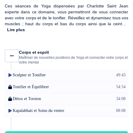
Ces séances de Yoga dispensées par Charlotte Saint Jean
experte dans ce domaine, vous permettront de vous connecter
avec votre corps et de le tonifier. Réveillez et dynamisez tous vos
muscles ; haut du corps et bas du corps ainsi que la ceinture
abdominale. Vous apprendrez à respirer en harmonie avec votre
Lire plus
souffle et gérer votre quotidien grâce au yoga. Installez-vous et
commencez cet apprentissage vers l'énergie !
Corps et esprit
Maîtriser de nouvelles positions de Yoga et connecter votre corps et
votre mental
Sculpter et Tonifier
49:43
Tonifier et Équilibrer
54:54
Détox et Torsion
34:08
Kapalabhati et Soins du ventre
08:08