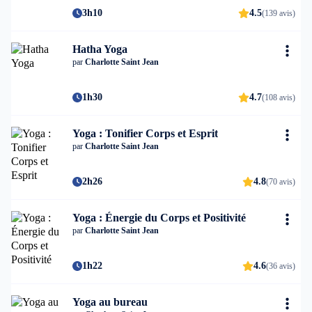
3h10
4.5
(139 avis)
Hatha Yoga
par
Charlotte Saint Jean
1h30
4.7
(108 avis)
Yoga : Tonifier Corps et Esprit
par
Charlotte Saint Jean
2h26
4.8
(70 avis)
Yoga : Énergie du Corps et Positivité
par
Charlotte Saint Jean
1h22
4.6
(36 avis)
Yoga au bureau