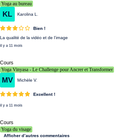
Yoga au bureau
KL
Karolina L.
Bien !
La qualité de la vidéo et de l’image
il y a 11 mois
Cours
Yoga Vinyasa - Le Challenge pour Ancrer et Transformer
MV
Michèle V.
Excellent !
il y a 11 mois
Cours
Yoga du visage
Afficher d’autres commentaires