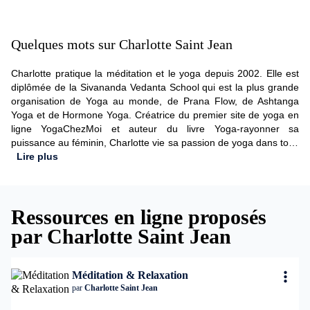
Quelques mots sur Charlotte Saint Jean
Charlotte pratique la méditation et le yoga depuis 2002. Elle est
diplômée de la Sivananda Vedanta School qui est la plus grande
organisation de Yoga au monde, de Prana Flow, de Ashtanga
Yoga et de Hormone Yoga. Créatrice du premier site de yoga en
ligne YogaChezMoi et auteur du livre Yoga-rayonner sa
puissance au féminin, Charlotte vie sa passion de yoga dans tous
les domaines de sa vie. Charlotte est également fondatrice de sa
Lire plus
propre école de yoga ShivaShakti et forme les professeurs. Elle
se consacre aujourd’hui entièrement à l’enseignement de la
méditation et du Yoga. Elle organise aussi des festivals de Yoga,
Ressources en ligne proposés
des retraites et des ateliers dans différents pays.
par Charlotte Saint Jean
Méditation & Relaxation
par
Charlotte Saint Jean