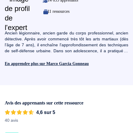
14 653 apprenants
11 ressources
Ancien légionnaire, ancien garde du corps professionnel, ancien
détective. Après avoir commencé très tôt les arts martiaux (dès
l'âge de 7 ans), il enchaîne l'approfondissement des techniques
de self-défense urbaine. Dans son adolescence, il a pratiqué le
Judo, la boxe et le karaté en compétition. Lorsqu'il rejoint les
rangs de la Légion étrangère française, il consacre sa vie à
En apprendre plus sur Marco Garcia Gonneau
perfectionner les techniques de self-défense et parcourt le
monde afin de perfectionner son enseignement.En 2008, il est
diplômé instructeur de Krav-Maga par un expert international,
Senseï Philippe Kaddouch. Il voyage en Israël plusieurs fois pour
se perfectionner et rencontre plusieurs experts mondialement
connus lors de stages internationaux.Trois fédérations mondiales
Avis des apprenants sur cette ressource
de Krav-Maga lui ont décerné un titre d'instructeur. Il adapte les
techniques dans le seul but de trouver les meilleures solutions
4,6 sur 5
possible, ainsi que la parfaite biomécanique du corps humain.
40 avis