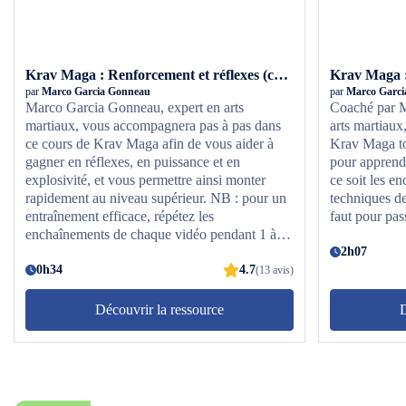
Krav Maga : Renforcement et réflexes (ceinture jaune)
Krav Maga :
par
Marco Garcia Gonneau
par
Marco Garci
Marco Garcia Gonneau, expert en arts
Coaché par M
martiaux, vous accompagnera pas à pas dans
arts martiaux
ce cours de Krav Maga afin de vous aider à
Krav Maga tou
gagner en réflexes, en puissance et en
pour apprendr
explosivité, et vous permettre ainsi monter
ce soit les e
rapidement au niveau supérieur. NB : pour un
techniques de
entraînement efficace, répétez les
faut pour pas
enchaînements de chaque vidéo pendant 1 à 2
minutes.
2h07
0h34
4.7
(13 avis)
Découvrir la ressource
D