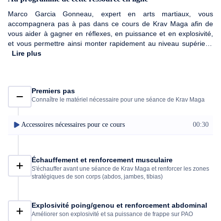
Marco Garcia Gonneau, expert en arts martiaux, vous
accompagnera pas à pas dans ce cours de Krav Maga afin de
vous aider à gagner en réflexes, en puissance et en explosivité,
et vous permettre ainsi monter rapidement au niveau supérieur.
NB : pour un entraînement efficace, répétez les enchaînements
Lire plus
de chaque vidéo pendant 1 à 2 minutes.
Premiers pas
Connaître le matériel nécessaire pour une séance de Krav Maga
Accessoires nécessaires pour ce cours
00:30
Échauffement et renforcement musculaire
S'échauffer avant une séance de Krav Maga et renforcer les zones
stratégiques de son corps (abdos, jambes, tibias)
Explosivité poing/genou et renforcement abdominal
Améliorer son explosivité et sa puissance de frappe sur PAO