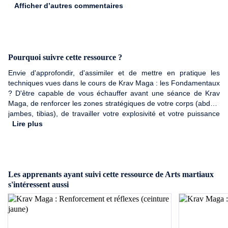
Afficher d’autres commentaires
Pourquoi suivre cette ressource ?
Envie d'approfondir, d'assimiler et de mettre en pratique les
techniques vues dans le cours de Krav Maga : les Fondamentaux
? D'être capable de vous échauffer avant une séance de Krav
Maga, de renforcer les zones stratégiques de votre corps (abdos,
jambes, tibias), de travailler votre explosivité et votre puissance
de frappe sur PAO, et de travailler vos réflexes et vos
Lire plus
enchaînements biomécaniques ? Ce cours de Krav Maga pour
débutant vous permettra de renforcer votre corps, développer
votre explosivité et améliorer vos réflexes !
Les apprenants ayant suivi cette ressource de Arts martiaux
s'intéressent aussi