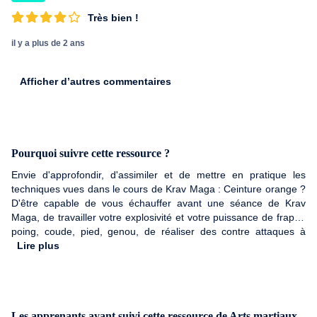
Très bien !
il y a plus de 2 ans
Afficher d’autres commentaires
Pourquoi suivre cette ressource ?
Envie d'approfondir, d'assimiler et de mettre en pratique les
techniques vues dans le cours de Krav Maga : Ceinture orange ?
D'être capable de vous échauffer avant une séance de Krav
Maga, de travailler votre explosivité et votre puissance de frappe
poing, coude, pied, genou, de réaliser des contre attaques à
vitesse réelle sur PAO ? Ce cours de Krav Maga niveau ceinture
Lire plus
orange vous permettra de renforcer votre corps, développer
votre explosivité et améliorer vos réflexes !
Les apprenants ayant suivi cette ressource de Arts martiaux