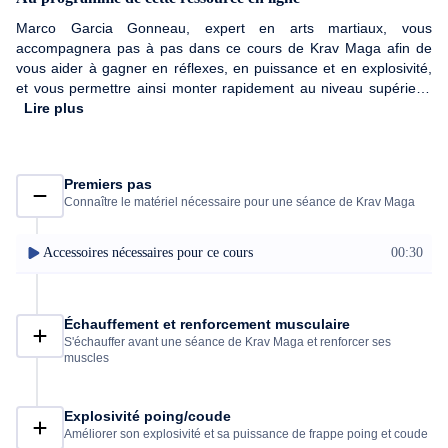
Marco Garcia Gonneau, expert en arts martiaux, vous
accompagnera pas à pas dans ce cours de Krav Maga afin de
vous aider à gagner en réflexes, en puissance et en explosivité,
et vous permettre ainsi monter rapidement au niveau supérieur.
NB : pour un entraînement efficace, répétez les enchaînements
Lire plus
de chaque vidéo pendant 1 à 2 minutes.
Premiers pas
Connaître le matériel nécessaire pour une séance de Krav Maga
Accessoires nécessaires pour ce cours
00:30
Échauffement et renforcement musculaire
S'échauffer avant une séance de Krav Maga et renforcer ses
muscles
Explosivité poing/coude
Améliorer son explosivité et sa puissance de frappe poing et coude