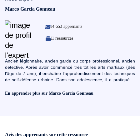
Marco Garcia Gonneau
14 653 apprenants
11 ressources
Ancien légionnaire, ancien garde du corps professionnel, ancien
détective. Après avoir commencé très tôt les arts martiaux (dès
l'âge de 7 ans), il enchaîne l'approfondissement des techniques
de self-défense urbaine. Dans son adolescence, il a pratiqué le
Judo, la boxe et le karaté en compétition. Lorsqu'il rejoint les
rangs de la Légion étrangère française, il consacre sa vie à
En apprendre plus sur Marco Garcia Gonneau
perfectionner les techniques de self-défense et parcourt le
monde afin de perfectionner son enseignement.En 2008, il est
diplômé instructeur de Krav-Maga par un expert international,
Senseï Philippe Kaddouch. Il voyage en Israël plusieurs fois pour
se perfectionner et rencontre plusieurs experts mondialement
connus lors de stages internationaux.Trois fédérations mondiales
Avis des apprenants sur cette ressource
de Krav-Maga lui ont décerné un titre d'instructeur. Il adapte les