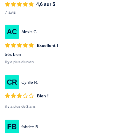
techniques dans le seul but de trouver les meilleures solutions
4,6 sur 5
possible, ainsi que la parfaite biomécanique du corps humain.
7 avis
AC
Alexis C.
Excellent !
très bien
il y a plus d’un an
CR
Cyrille R.
Bien !
il y a plus de 2 ans
FB
fabrice B.