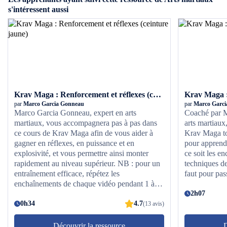
s'intéressent aussi
Krav Maga : Renforcement et réflexes (ceinture jaune)
Krav Maga :
par
Marco Garcia Gonneau
par
Marco Garci
Marco Garcia Gonneau, expert en arts
Coaché par M
martiaux, vous accompagnera pas à pas dans
arts martiaux
ce cours de Krav Maga afin de vous aider à
Krav Maga tou
gagner en réflexes, en puissance et en
pour apprendr
explosivité, et vous permettre ainsi monter
ce soit les e
rapidement au niveau supérieur. NB : pour un
techniques de
entraînement efficace, répétez les
faut pour pas
enchaînements de chaque vidéo pendant 1 à 2
minutes.
2h07
0h34
4.7
(13 avis)
Découvrir la ressource
D