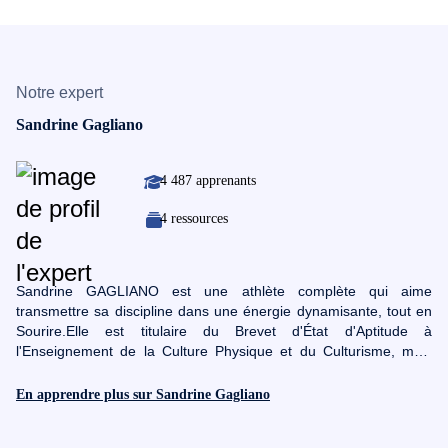
Notre expert
Sandrine Gagliano
4 487 apprenants
4 ressources
Sandrine GAGLIANO est une athlète complète qui aime
transmettre sa discipline dans une énergie dynamisante, tout en
Sourire.Elle est titulaire du Brevet d'État d'Aptitude à
l'Enseignement de la Culture Physique et du Culturisme, mais
également titulaire du Brevet d'État de Gymnastique
Sportive.Gymnaste de haut niveau, elle présente un palmarès
En apprendre plus sur Sandrine Gagliano
impressionnant :- Championne de France de Gymnastique en
équipe (1985)- Championne de France d'aérobic (1992 - 1993 -