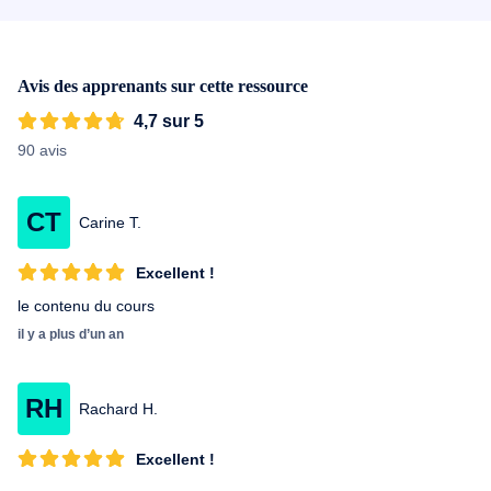
1995)- Championnat d'Europe à Prague (1995)- Championnat du
Monde à Tokyo (1992-1993), puis à San Diego (1995)«
Coordination, rythme, tonicité, rapidité, attitude déterminée et
sérénité » sont ses maitres-mots !
Avis des apprenants sur cette ressource
4,7 sur 5
90 avis
CT
Carine T.
Excellent !
le contenu du cours
il y a plus d’un an
RH
Rachard H.
Excellent !