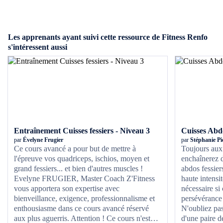
Les apprenants ayant suivi cette ressource de Fitness Renfo
s'intéressent aussi
Entraînement Cuisses fessiers - Niveau 3
Cuisses Abdo
par
Évelyne Frugier
par
Stéphanie Pi
Ce cours avancé a pour but de mettre à
Toujours aux
l'épreuve vos quadriceps, ischios, moyen et
enchaînerez d
grand fessiers... et bien d'autres muscles !
abdos fessier
Evelyne FRUGIER, Master Coach Z'Fitness
haute intensi
vous apportera son expertise avec
nécessaire si 
bienveillance, exigence, professionnalisme et
persévérance
enthousiasme dans ce cours avancé réservé
N'oubliez pas
aux plus aguerris. Attention ! Ce cours n'est
d'une paire d