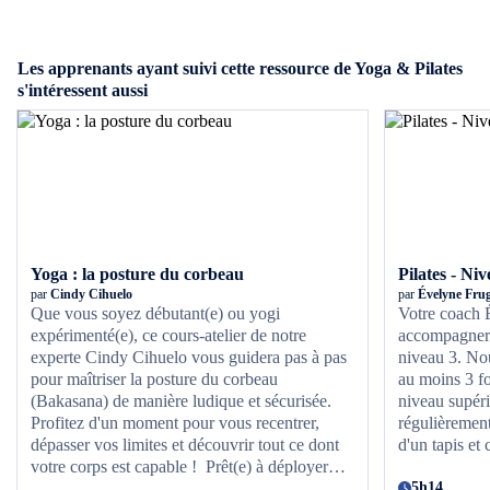
Les apprenants ayant suivi cette ressource de Yoga & Pilates
s'intéressent aussi
Yoga : la posture du corbeau
Pilates - Ni
par
Cindy Cihuelo
par
Évelyne Frug
Que vous soyez débutant(e) ou yogi
Votre coach 
expérimenté(e), ce cours-atelier de notre
accompagnera
experte Cindy Cihuelo vous guidera pas à pas
niveau 3. Nou
pour maîtriser la posture du corbeau
au moins 3 fo
(Bakasana) de manière ludique et sécurisée.
niveau supéri
Profitez d'un moment pour vous recentrer,
régulièrement
dépasser vos limites et découvrir tout ce dont
d'un tapis et c
votre corps est capable ! Prêt(e) à déployer
vos ailes ? Commencez ce cours et laissez-
5h14