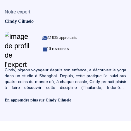
Notre expert
Cindy Cihuelo
22 035 apprenants
10 ressources
Cindy, pigeon voyageur depuis son enfance, a découvert le yoga
dans un studio à Shanghai. Depuis, cette pratique l'a suivi aux
quatre coins du monde où, à chaque escale, Cindy prenait plaisir
à faire découvrir cette discipline (Thailande, Indonésie,
Nicaragua, Costa Rica et bien sur, en France !). Dès lors, elle se
spécialise dans l'enseignement du yoga débutant, en
En apprendre plus sur Cindy Cihuelo
décortiquant les postures et en simplifiant les explications pour
permettre au plus grand nombre d'accéder aux bienfaits du yoga.