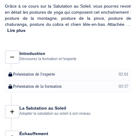
Grâce à ce cours sur la Salutation au Soleil, vous pourrez revoir
en détail les postures de yoga qui composent cet enchaînement :
posture de la montagne, posture de la pince, posture de
chaturanga, posture du cobra et chien tête-en-bas. Attachée au
respect du corps et des alignements, notre formatrice Cindy
Lire plus
Cihuelo souhaite partager avec vous tous ses conseils pour
pratiquer la Salutation en autonomie et sans se faire mal. Ce
cours est adapté aux débutants qui souhaitent commencer sur de
Introduction
bonnes bases et aux élèves avancés qui souhaitent revoir leur
Découvrez la formation et l'experte
alignement.
Présentation de l'experte
02:01
Présentation de la formation
03:57
La Salutation au Soleil
Adapter la salutation au soleil à son niveau
Échauffement