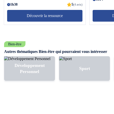
vous surprendre par vos capacités !
1h38
5
(4 avis)
Découvrir la ressource
D
Bien-être
Autres thématiques Bien-être qui pourraient vous intéresser
Développement
Sport
Personnel