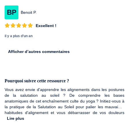
BP
Benoit P.
Excellent !
il y a plus d’un an
Afficher d’autres commentaires
Pourquoi suivre cette ressource ?
Vous avez envie d'apprendre les alignements dans les postures
de la salutation au soleil ? De comprendre les bases
anatomiques de cet enchaînement culte du yoga ? Initiez-vous à
la pratique de la Salutation au Soleil pour palier les mauvaises
habitudes d'alignement et vous débarrasser de vos douleurs
chroniques, à travers un enchaînement de postures accessible à
Lire plus
tous.