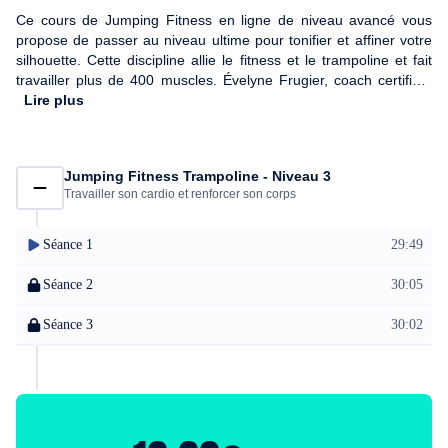
Ce cours de Jumping Fitness en ligne de niveau avancé vous
propose de passer au niveau ultime pour tonifier et affiner votre
silhouette. Cette discipline allie le fitness et le trampoline et fait
travailler plus de 400 muscles. Évelyne Frugier, coach certifiée,
vous guidera à travers une série d'exercices avancés de Jumping
Lire plus
Fitness Trampoline pour mieux dépenser vos calories et affiner
votre silhouette !
Jumping Fitness Trampoline - Niveau 3
Travailler son cardio et renforcer son corps
Séance 1
29:49
Séance 2
30:05
Séance 3
30:02