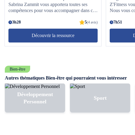
Sabrina Zammit vous apportera toutes ses
Z'Fitness vou
compétences pour vous accompagner dans ce
Nous vous co
cours de niveau 2. Nous vous conseillons de le
3 fois aiséme
terminer au moins 3 fois aisément avant de
3h28
5
supérieur.
7h51
(4 avis)
passer au niveau supérieur.Nos conseils :
Hydratez-vous régulièrement et équipez-vous
Découvrir la ressource
D
d'une serviette ainsi que d'une paire de basket
adaptée.
Bien-être
Autres thématiques Bien-être qui pourraient vous intéresser
Développement
Sport
Personnel