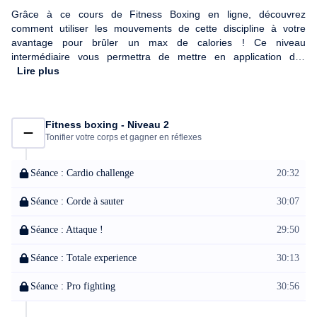
Grâce à ce cours de Fitness Boxing en ligne, découvrez
comment utiliser les mouvements de cette discipline à votre
avantage pour brûler un max de calories ! Ce niveau
intermédiaire vous permettra de mettre en application des
enchaînements appris en Niveau 1, pour intensifier les résultats
Lire plus
et développer votre coordination inter-segmentaire et vos
capacités cardiaques de manière accrue. Plus tonique, plus
endurant et plus performant, vous saurez faire la différence avec
Fitness boxing - Niveau 2
ce cours de Fitness Boxing intermédiaire ! Nous vous conseillons
Tonifier votre corps et gagner en réflexes
de vous équiper d'une tenue adaptée, d'une serviette ainsi que
d'une bouteille d'eau afin de vous hydrater régulièrement.
Séance : Cardio challenge
20:32
Séance : Corde à sauter
30:07
Séance : Attaque !
29:50
Séance : Totale experience
30:13
Séance : Pro fighting
30:56