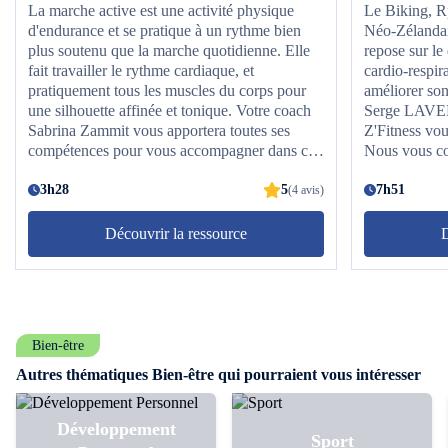
La marche active est une activité physique
Le Biking, R
d'endurance et se pratique à un rythme bien
Néo-Zélandais
plus soutenu que la marche quotidienne. Elle
repose sur l
fait travailler le rythme cardiaque, et
cardio-respir
pratiquement tous les muscles du corps pour
améliorer son
une silhouette affinée et tonique. Votre coach
Serge LAVELLE, Master T
Sabrina Zammit vous apportera toutes ses
Z'Fitness vou
compétences pour vous accompagner dans ce
Nous vous co
cours de niveau 2. Nous vous conseillons de le
3 fois aiséme
terminer au moins 3 fois aisément avant de
3h28
5
supérieur.
7h51
(4 avis)
passer au niveau supérieur.Nos conseils :
Hydratez-vous régulièrement et équipez-vous
Découvrir la ressource
D
d'une serviette ainsi que d'une paire de basket
adaptée.
Bien-être
Autres thématiques Bien-être qui pourraient vous intéresser
Développement
Sport