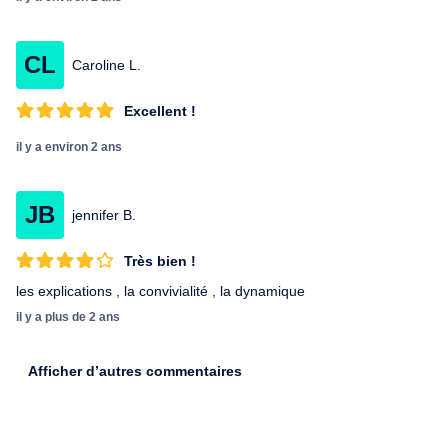
CL
Caroline L.
Excellent !
il y a environ 2 ans
JB
jennifer B.
Très bien !
les explications , la convivialité , la dynamique
il y a plus de 2 ans
Afficher d’autres commentaires