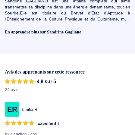
Sandrine GAGLIANO est une athlète complète qui aime
transmettre sa discipline dans une énergie dynamisante, tout en
Sourire.Elle est titulaire du Brevet d'État d'Aptitude à
l'Enseignement de la Culture Physique et du Culturisme, mais
également titulaire du Brevet d'État de Gymnastique
Sportive.Gymnaste de haut niveau, elle présente un palmarès
En apprendre plus sur Sandrine Gagliano
impressionnant :- Championne de France de Gymnastique en
équipe (1985)- Championne de France d'aérobic (1992 - 1993 -
1995)- Championnat d'Europe à Prague (1995)- Championnat du
Monde à Tokyo (1992-1993), puis à San Diego (1995)«
Coordination, rythme, tonicité, rapidité, attitude déterminée et
sérénité » sont ses maitres-mots !
Avis des apprenants sur cette ressource
4,8 sur 5
24 avis
ER
Emilie R.
Excellent !
il y a environ 2 ans