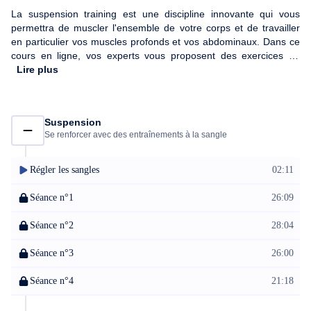
La suspension training est une discipline innovante qui vous
permettra de muscler l'ensemble de votre corps et de travailler
en particulier vos muscles profonds et vos abdominaux. Dans ce
cours en ligne, vos experts vous proposent des exercices de
renforcement musculaire avec quelques exercices
Lire plus
d'échauffement et des étirements en fin de séance. Grâce à la
suspension, vous prendrez davantage conscience de vos
ressentis, de vos capacités physiques et gagnerez en efficacité
Suspension
pour atteindre vos objectifs.
Se renforcer avec des entraînements à la sangle
Régler les sangles
02:11
Séance n°1
26:09
Séance n°2
28:04
Séance n°3
26:00
Séance n°4
21:18