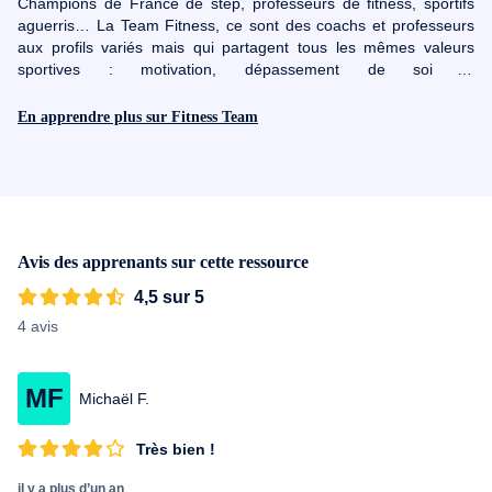
Champions de France de step, professeurs de fitness, sportifs
aguerris… La Team Fitness, ce sont des coachs et professeurs
aux profils variés mais qui partagent tous les mêmes valeurs
sportives : motivation, dépassement de soi et
accompagnement.Du fait de leurs expériences et de leurs
programmes sportifs, ils s’appliquent aujourd’hui à accompagner
En apprendre plus sur Fitness Team
les personnes qui souhaitent s’épanouir, perdre du poids,
s’affiner, se renforcer, ou simplement s’amuser. Ils vous
proposeront donc des exercices variés dans une ambiance
stimulante, et des conseils redoutablement efficaces !
Avis des apprenants sur cette ressource
4,5 sur 5
4 avis
MF
Michaël F.
Très bien !
il y a plus d’un an