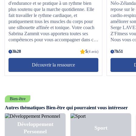
d'endurance et se pratique à un rythme bien
Néo-Zélandais
plus soutenu que la marche quotidienne. Elle
repose sur l
fait travailler le rythme cardiaque, et
cardio-respir
pratiquement tous les muscles du corps pour
améliorer son
une silhouette affinée et tonique. Votre coach
Serge LAVELLE, Master T
Sabrina Zammit vous apportera toutes ses
Z'Fitness vou
compétences pour vous accompagner dans ce
Nous vous co
cours de niveau 2. Nous vous conseillons de le
3 fois aiséme
terminer au moins 3 fois aisément avant de
3h28
5
supérieur.
7h51
(4 avis)
passer au niveau supérieur.Nos conseils :
Hydratez-vous régulièrement et équipez-vous
Découvrir la ressource
D
d'une serviette ainsi que d'une paire de basket
adaptée.
Bien-être
Autres thématiques Bien-être qui pourraient vous intéresser
Développement
Sport
Personnel