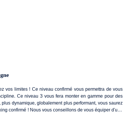
igne
z vos limites ! Ce niveau confirmé vous permettra de vous
iscipline. Ce niveau 3 vous fera monter en gamme pour des
ide, plus dynamique, globalement plus performant, vous saurez
oxing confirmé ! Nous vous conseillons de vous équiper d'une
bouteille d'eau afin de vous hydrater régulièrement.