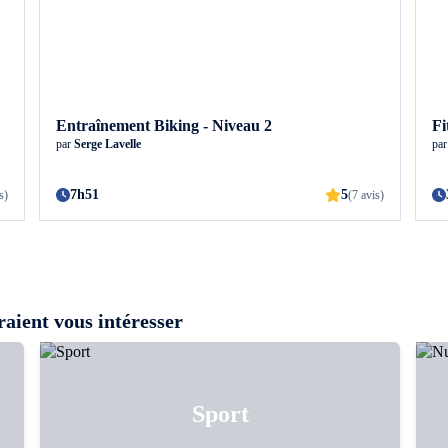
Entraînement Biking - Niveau 2
Fi
par
Serge Lavelle
pa
7h51
5
s)
(7 avis)
aient vous intéresser
Sport