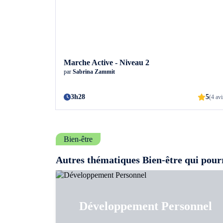
Marche Active - Niveau 2
par
Sabrina Zammit
3h28
5
(4 avi
Bien-être
Autres thématiques Bien-être qui pourr
Développement Personnel