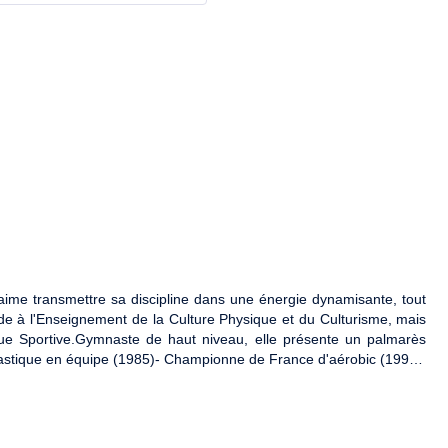
ime transmettre sa discipline dans une énergie dynamisante, tout
itude à l'Enseignement de la Culture Physique et du Culturisme, mais
que Sportive.Gymnaste de haut niveau, elle présente un palmarès
tique en équipe (1985)- Championne de France d'aérobic (1992 -
1995)- Championnat du Monde à Tokyo (1992-1993), puis à San
é, attitude déterminée et sérénité » sont ses maitres-mots !