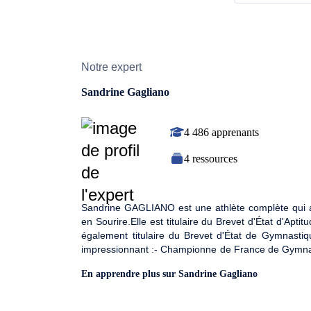
Notre expert
Sandrine Gagliano
4 486 apprenants
4 ressources
Sandrine GAGLIANO est une athlète complète qui a
en Sourire.Elle est titulaire du Brevet d'État d'Apt
également titulaire du Brevet d'État de Gymnasti
impressionnant :- Championne de France de Gymnas
1993 - 1995)- Championnat d'Europe à Prague (
En apprendre plus sur Sandrine Gagliano
Diego (1995)« Coordination, rythme, tonicité, rapidit