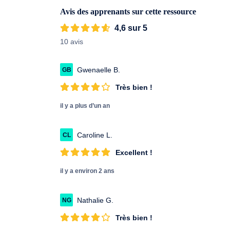
Avis des apprenants sur cette ressource
4,6 sur 5
10 avis
Gwenaelle B.
GB
Très bien !
il y a plus d’un an
Caroline L.
CL
Excellent !
il y a environ 2 ans
Nathalie G.
NG
Très bien !