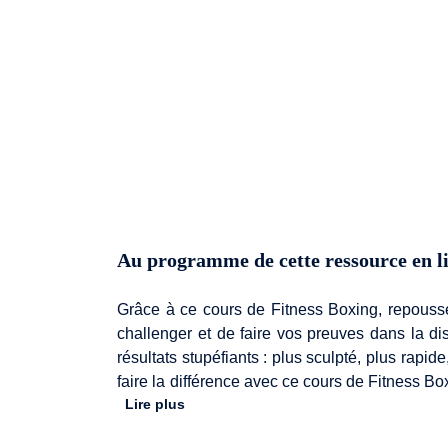
Au programme de cette ressource en l
Grâce à ce cours de Fitness Boxing, repousse
challenger et de faire vos preuves dans la d
résultats stupéfiants : plus sculpté, plus rap
faire la différence avec ce cours de Fitness B
Lire plus
tenue adaptée, d'une serviette ainsi que d'une 